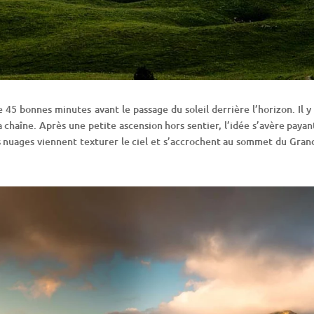
 45 bonnes minutes avant le passage du soleil derrière l’horizon. Il y
 chaîne. Après une petite ascension hors sentier, l’idée s’avère payant
Des nuages viennent texturer le ciel et s’accrochent au sommet du Gr