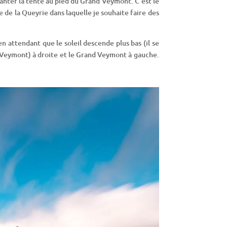
anter la tente au pied du Grand Veymont. C’est le
 de la Queyrie dans laquelle je souhaite faire des
n attendant que le soleil descende plus bas (il se
it Veymont) à droite et le Grand Veymont à gauche.