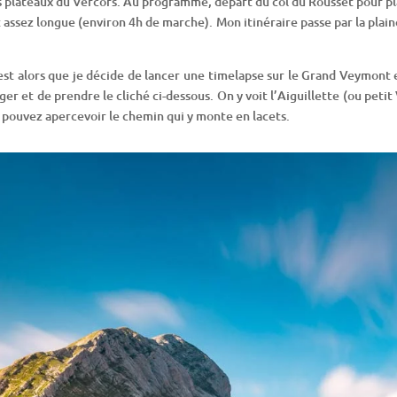
uts plateaux du Vercors. Au programme, départ du col du Rousset pour pl
ssez longue (environ 4h de marche). Mon itinéraire passe par la plaine
C’est alors que je décide de lancer une timelapse sur le Grand Veymont e
er et de prendre le cliché ci-dessous. On y voit l’Aiguillette (ou pet
s pouvez apercevoir le chemin qui y monte en lacets.