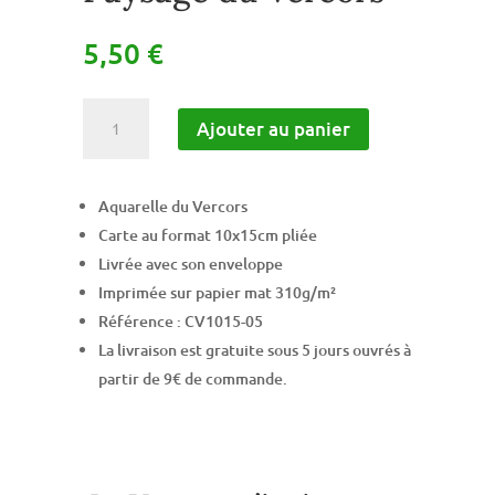
5,50
€
quantité
Ajouter au panier
de
Paysage
du
Aquarelle du Vercors
Vercors
Carte au format 10x15cm pliée
Livrée avec son enveloppe
Imprimée sur papier mat 310g/m²
Référence : CV1015-05
La livraison est gratuite sous 5 jours ouvrés à
partir de 9€ de commande.