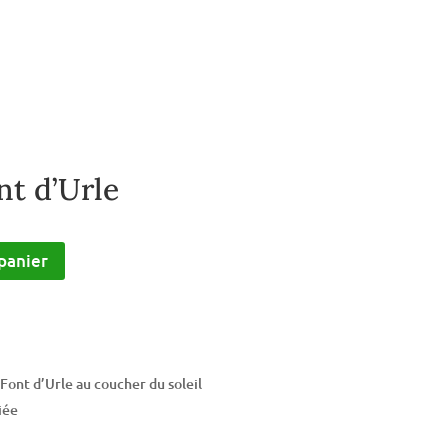
nt d’Urle
panier
Font d’Urle au coucher du soleil
iée