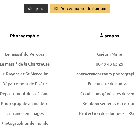
Suivez moi sur Instagram
Voir plus
Photographie
À propos
Le massif du Vercors
Gaétan Mahé
Le massif de la Chartreuse
06 49 43 63 25
Le Royans et St Marcellin
contact@gaetanm-photograph
Département de l’Isère
Formulaire de contact
Département de la Drôme
Conditions générales de ve
Photographie animalière
Remboursements et retou
La France en images
Protection des données – R
Photographies du monde