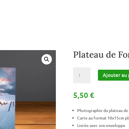
e
Plateau de Fo
quantité
Ajouter au 
de
Plateau
de
5,50
€
Font
d'Urle
Photographie du plateau de 
Carte au format 10x15cm pl
Livrée avec son enveloppe