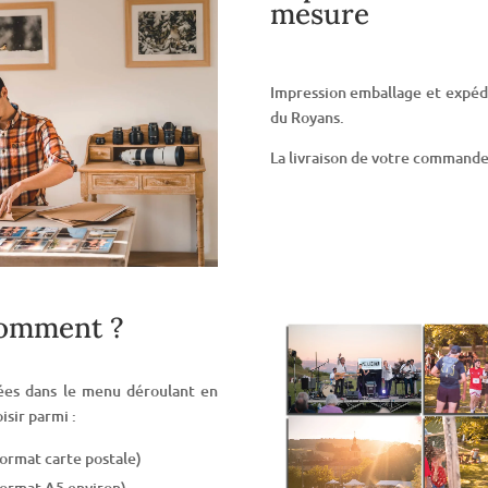
mesure
Impression emballage et expédit
du Royans.
La livraison de votre commande e
omment ?
sées dans le menu déroulant en
isir parmi :
ormat carte postale)
ormat A5 environ)