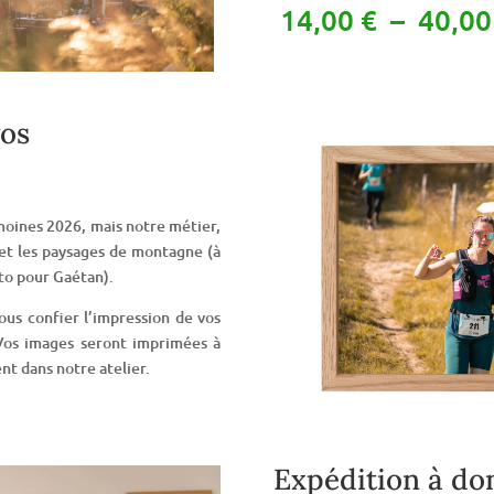
photo
14,00
€
–
40,0
-
Trail
des
Moines
vos
2026
 moines 2026, mais notre métier,
t et les paysages de montagne (à
to pour Gaétan).
us confier l’impression de vos
Vos images seront imprimées à
t dans notre atelier.
Expédition à dom