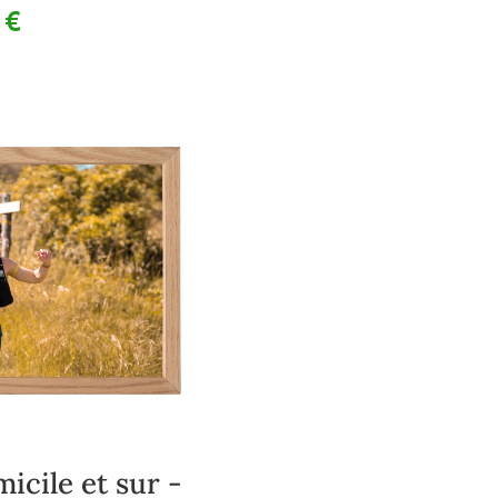
Plage
0
€
de
prix :
14,00 €
à
40,00 €
icile et sur -