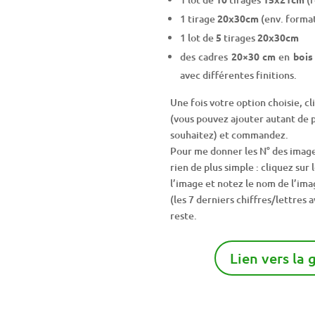
1 tirage
20x30cm
(env. forma
1 lot de
5
tirages
20x30cm
des cadres
20×30 cm
en
bois
avec différentes finitions.
Une fois votre option choisie, cl
(vous pouvez ajouter autant de p
souhaitez) et commandez.
Pour me donner les N° des image
rien de plus simple : cliquez sur 
l’image et notez le nom de l’im
(les 7 derniers chiffres/lettres 
reste.
Lien vers la 