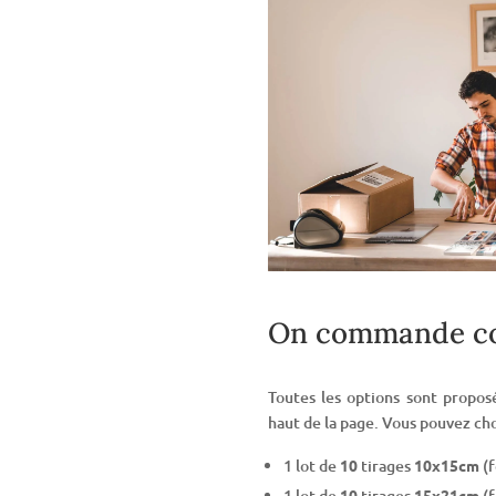
On commande c
Toutes les options sont propo
haut de la page. Vous pouvez cho
1 lot de
10
tirages
10x15cm
(f
1 lot de
10
tirages
15x21cm
(f