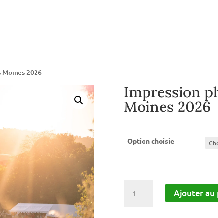
es Moines 2026
Impression ph
Moines 2026
Option choisie
quantité
Ajouter au 
de
Impression