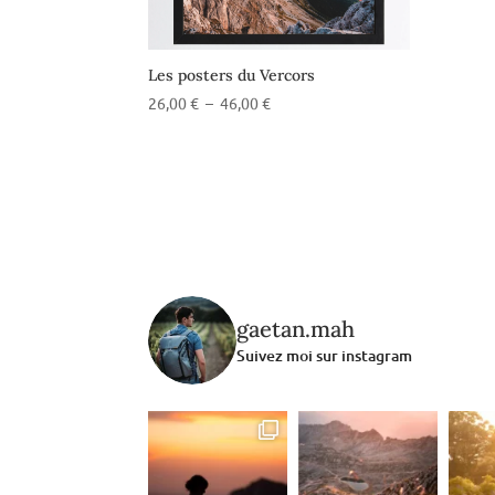
Les posters du Vercors
Plage
26,00
€
–
46,00
€
de
prix :
26,00 €
à
46,00 €
gaetan.mah
Suivez moi sur instagram