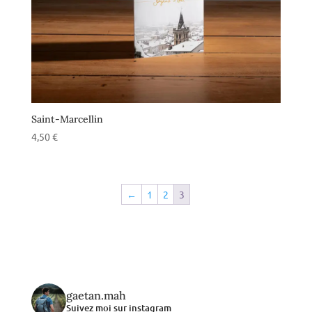
Saint-Marcellin
4,50
€
←
1
2
3
gaetan.mah
Suivez moi sur instagram